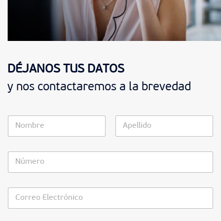
DÉJANOS TUS DATOS
y nos contactaremos a la brevedad
N
o
m
Nombre
Apellidos
b
N
r
ú
e
m
*
e
C
r
o
o
r
*
r
*